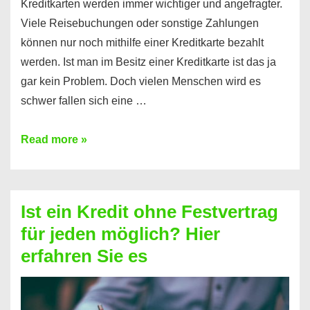
Kreditkarten werden immer wichtiger und angefragter.
Viele Reisebuchungen oder sonstige Zahlungen
können nur noch mithilfe einer Kreditkarte bezahlt
werden. Ist man im Besitz einer Kreditkarte ist das ja
gar kein Problem. Doch vielen Menschen wird es
schwer fallen sich eine …
Kreditkarte
Read more »
ohne
Schufa
–
Ist ein Kredit ohne Festvertrag
Prepaid
für jeden möglich? Hier
ist
erfahren Sie es
nicht
nur
für