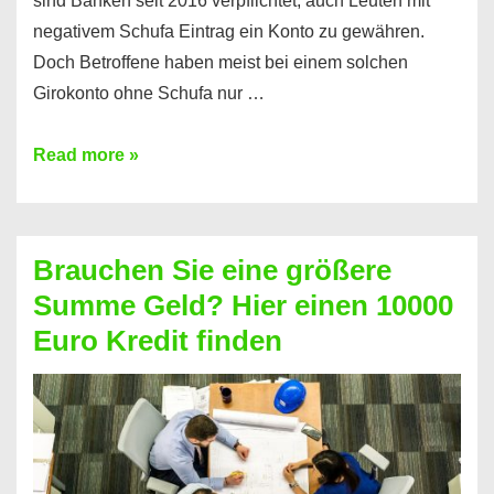
sind Banken seit 2016 verpflichtet, auch Leuten mit
negativem Schufa Eintrag ein Konto zu gewähren.
Doch Betroffene haben meist bei einem solchen
Girokonto ohne Schufa nur …
Günstiges
Read more »
Girokonto
ohne
Schufa:
Brauchen Sie eine größere
Geht
Summe Geld? Hier einen 10000
das
Euro Kredit finden
überhaupt?
Na
klar!