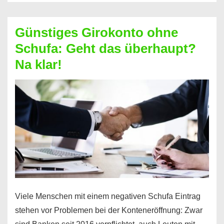
ablösen
und
Günstiges Girokonto ohne
dabei
Schufa: Geht das überhaupt?
profitieren
Na klar!
–
So
funktioniert’s
Viele Menschen mit einem negativen Schufa Eintrag
stehen vor Problemen bei der Konteneröffnung: Zwar