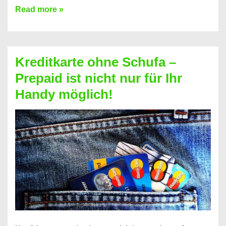
Konto
Read more »
ohne
Schufa
–
Kreditkarte ohne Schufa –
Neueröffnung
Prepaid ist nicht nur für Ihr
trotz
Handy möglich!
Schufaeintrag
möglich