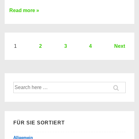
Sie
Read more »
brauchen
einen
Kredit?
Hier
Seitennummerierung
1
2
3
4
Next
ein
der
Kredit
Beiträge
Vergleich
der
Suche
Banken
nach:
FÜR SIE SORTIERT
Allgemein