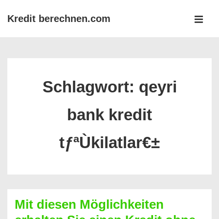
↓
Kredit berechnen.com
Zum
MEN
Inhalt
Main
Navigation
Schlagwort:
qeyri
bank kredit
tƒªÙkilatlar€±
Mit diesen Möglichkeiten