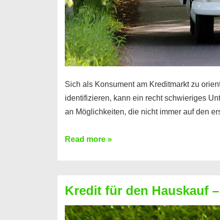
Sich als Konsument am Kreditmarkt zu orien
identifizieren, kann ein recht schwieriges Un
an Möglichkeiten, die nicht immer auf den er
Der
Read more »
VW
Bank
Kredit
Kredit für den Hauskauf –
der
Volkswagen