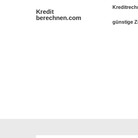
↓
Main
Kreditrech
Kredit
Zum
Navigation
berechnen.com
Inhalt
günstige Z