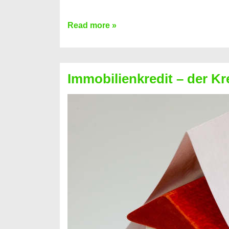
Kredit
Read more »
für
Immobilien
–
Immobilienkredit – der Kr
Ihre
eigenen
vier
Wände!