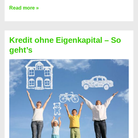
Santander
Read more »
Kredit
ablösen
–
Kredit ohne Eigenkapital – So
so
geht’s
geht
´s