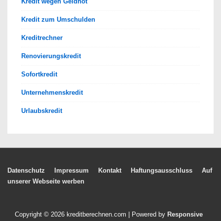
Kredit wegen Geldnot
Kredit zum Umschulden
Kreditrechner
Renovierungskredit
Sofortkredit
Unternehmenskredit
Urlaubskredit
Footer-
Datenschutz
Impressum
Kontakt
Haftungsausschluss
Auf
unserer Webseite werben
Menü
Copyright © 2026
kreditberechnen.com
| Powered by
Responsive