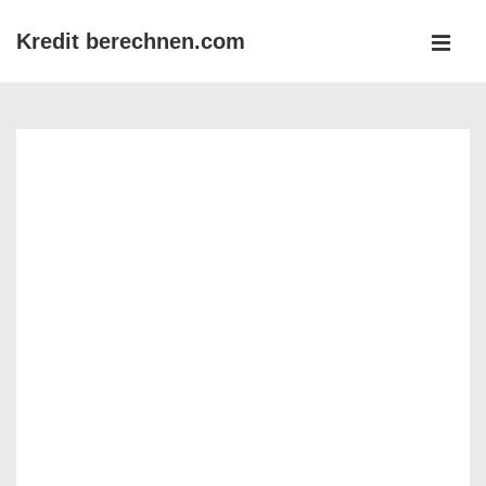
↓
Kredit berechnen.com
Zum
MEN
Inhalt
Main
Navigation