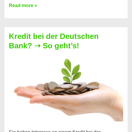
Postbank
Read more »
Online
Kredit
–
Kredit bei der Deutschen
So
Bank? ➝ So geht’s!
geht’s!