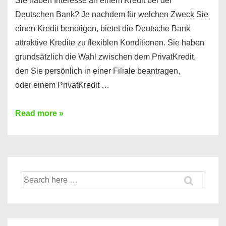
Sie haben Interesse an einem Kredit bei der
Deutschen Bank? Je nachdem für welchen Zweck Sie
einen Kredit benötigen, bietet die Deutsche Bank
attraktive Kredite zu flexiblen Konditionen. Sie haben
grundsätzlich die Wahl zwischen dem PrivatKredit,
den Sie persönlich in einer Filiale beantragen,
oder einem PrivatKredit …
Kredit
Read more »
bei
der
Deutschen
Bank?
Suche
➝
nach:
So
geht’s!