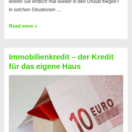
wollen Sie endlich mal wieder in den Urlaub fliegen?
In solchen Situationen …
Onlinekredit
Read more »
mit
Sofortzusage
–
Immobilienkredit – der Kredit
Damit
für das eigene Haus
können
Ihre
Träume
wahr
werden