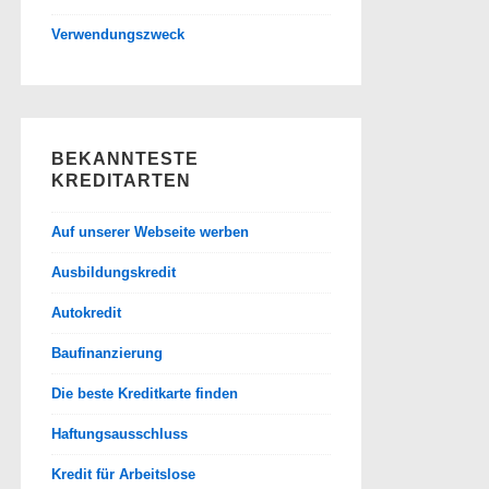
Verwendungszweck
BEKANNTESTE
KREDITARTEN
Auf unserer Webseite werben
Ausbildungskredit
Autokredit
Baufinanzierung
Die beste Kreditkarte finden
Haftungsausschluss
Kredit für Arbeitslose