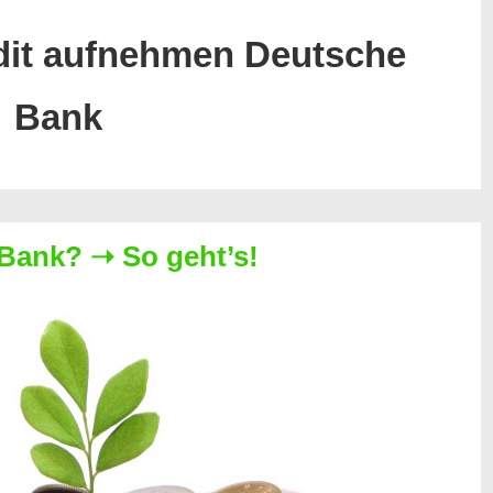
dit aufnehmen Deutsche
Bank
 Bank? ➝ So geht’s!