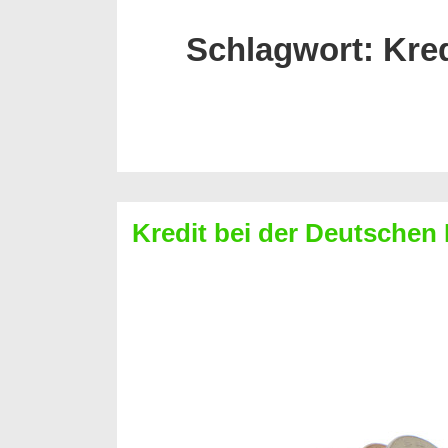
Schlagwort:
Kre
Kredit bei der Deutschen