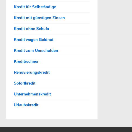
Kredit für Selbständige
Kredit mit günstigen Zinsen
Kredit ohne Schufa
Kredit wegen Geldnot
Kredit zum Umschulden
Kreditrechner
Renovierungskredit
Sofortkredit
Unternehmenskredit
Urlaubskredit