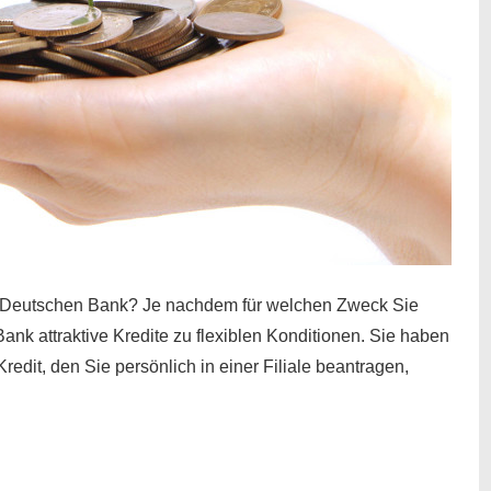
er Deutschen Bank? Je nachdem für welchen Zweck Sie
Bank attraktive Kredite zu flexiblen Konditionen. Sie haben
edit, den Sie persönlich in einer Filiale beantragen,