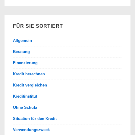
Krieg
zwischen
Russland
FÜR SIE SORTIERT
und
der
Allgemein
Ukraine
Beratung
verstehen
sollte
Finanzierung
Kredit berechnen
Kredit vergleichen
Kreditinstitut
Ohne Schufa
Situation für den Kredit
Verwendungszweck