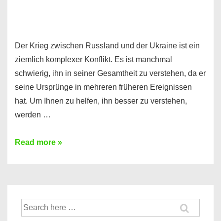
Der Krieg zwischen Russland und der Ukraine ist ein
ziemlich komplexer Konflikt. Es ist manchmal
schwierig, ihn in seiner Gesamtheit zu verstehen, da er
seine Ursprünge in mehreren früheren Ereignissen
hat. Um Ihnen zu helfen, ihn besser zu verstehen,
werden …
5
Read more »
Dinge,
die
man
aus
Suche
dem
nach: