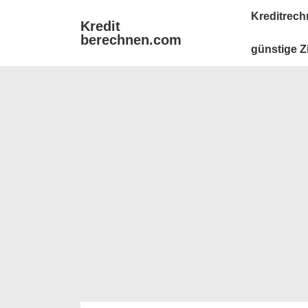
↓
Main
Kreditrech
Kredit
Zum
Navigation
berechnen.com
Inhalt
günstige Z