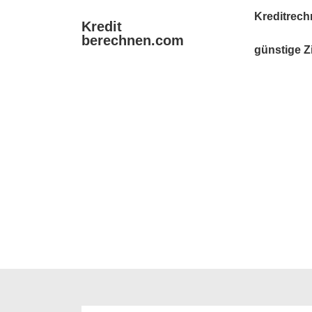
↓
Main
Kreditrech
Kredit
Zum
Navigation
berechnen.com
Inhalt
günstige Z