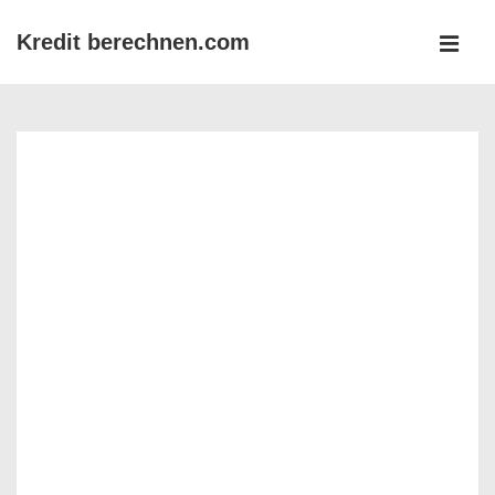
↓
Kredit berechnen.com
Zum
MEN
Inhalt
Main
Navigation