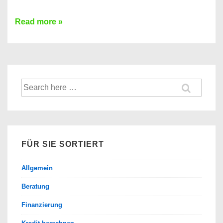
Die
Read more »
Wahl
des
richtigen
Sonnenschutzmittels
Suche
nach:
FÜR SIE SORTIERT
Allgemein
Beratung
Finanzierung