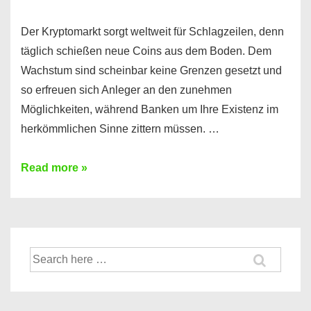
Der Kryptomarkt sorgt weltweit für Schlagzeilen, denn
täglich schießen neue Coins aus dem Boden. Dem
Wachstum sind scheinbar keine Grenzen gesetzt und
so erfreuen sich Anleger an den zunehmen
Möglichkeiten, während Banken um Ihre Existenz im
herkömmlichen Sinne zittern müssen. …
Bitcoin,
Read more »
Ether,
Cardano
und
Co.
Suche
–
nach:
Kryptowährungen
im