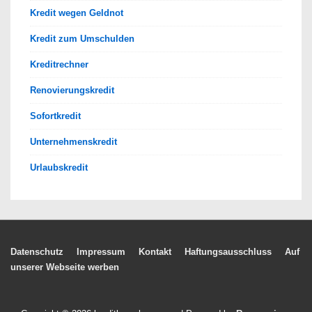
Kredit wegen Geldnot
Kredit zum Umschulden
Kreditrechner
Renovierungskredit
Sofortkredit
Unternehmenskredit
Urlaubskredit
Footer-
Datenschutz
Impressum
Kontakt
Haftungsausschluss
Auf
unserer Webseite werben
Menü