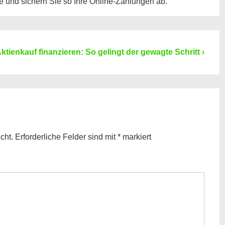
 und sichern Sie so Ihre Online-Zahlungen ab.
ext
ktienkauf finanzieren: So gelingt der gewagte Schritt ›
ost
s
cht.
Erforderliche Felder sind mit
*
markiert