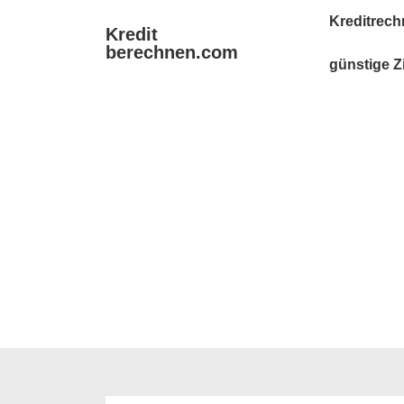
↓
Main
Kreditrech
Kredit
Zum
Navigation
berechnen.com
Inhalt
günstige Z