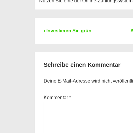
Nutzen Sie eine der Online-Zahlungssysteme
Beitragsnavigation
Previous
N
‹ Investieren Sie grün
A
Post
P
is
i
Schreibe einen Kommentar
Deine E-Mail-Adresse wird nicht veröffentli
Kommentar
*